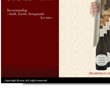
Serveringsskap
- kaldt, kynisk, beregnende
Les mer...
Om særegne og god