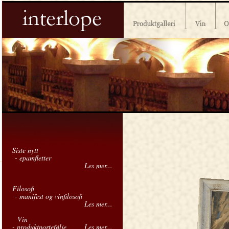
Siste nytt
- epamfletter
Les mer...
Filosofi
- manifest og vinfilosofi
Les mer...
Vin
- produktportefølje
Les mer...