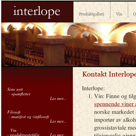
Interlope
:
Siste nytt
- epamfletter
Vin: Finne og til
Les mer...
spennende viner a
norske markedet -
Filosofi
- manifest og vinfilosofi
importør av alkoh
Les mer...
grossistavtale m
Vin
tilgjengelig gjen
- produktportefølje
Les mer...