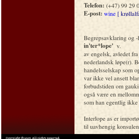
Telefon:
(+47) 99 29 
E-post:
wine
[ krøllalf
Begrepsavklaring og -h
in'ter
*
lope'
v.
av engelsk, avledet fr
nederlandsk løpe(r). B
handelsselskap som op
var ikke vel ansett bla
forbudstiden om gaukin
også være en mellomman
som han egentlig ikke 
Interlope as er importø
til uavhengig konsulen