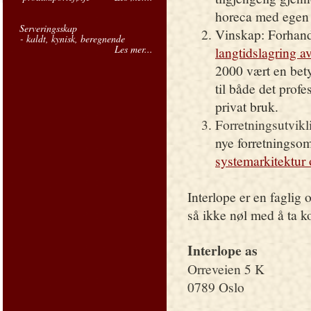
horeca med egen 
Serveringsskap
Vinskap: Forhan
- kaldt, kynisk, beregnende
Les mer...
langtidslagring a
2000 vært en bet
til både det profe
privat bruk.
Forretningsutvikl
nye forretningsom
systemarkitektur 
Interlope er en faglig
så ikke nøl med å ta
Interlope as
Orreveien 5 K
0789 Oslo